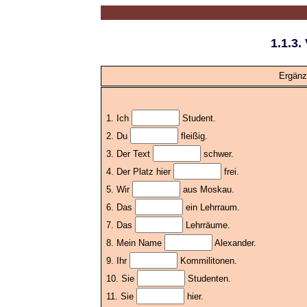
1.1.3.
Ergänz
1. Ich
Student.
2. Du
fleißig.
3. Der Text
schwer.
4. Der Platz hier
frei.
5. Wir
aus Moskau.
6. Das
ein Lehrraum.
7. Das
Lehrräume.
8. Mein Name
Alexander.
9. Ihr
Kommilitonen.
10. Sie
Studenten.
11. Sie
hier.