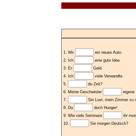
1. Wir
ein neues Auto.
2. Ich
eine gute Idee.
3. Er
Geld.
4. Ich
viele Verwandte.
5.
du Zeit?
6. Meine Geschwister
eigene 
7.
Sie Lust, mein Zimmer zu 
8. Du
doch Hunger!
9. Wie viele Seminare
ihr mor
10.
Sie morgen Deutsch?