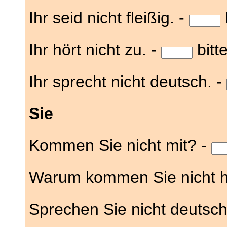
Ihr seid nicht fleißig. -
b
Ihr hört nicht zu. -
bitt
Ihr sprecht nicht deutsch. -
Sie
Kommen Sie nicht mit? -
Warum kommen Sie nicht h
Sprechen Sie nicht deutsc