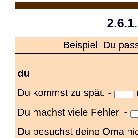
2.6.1
Beispiel: Du pass
du
Du kommst zu spät. -
n
Du machst viele Fehler. -
Du besuchst deine Oma nic