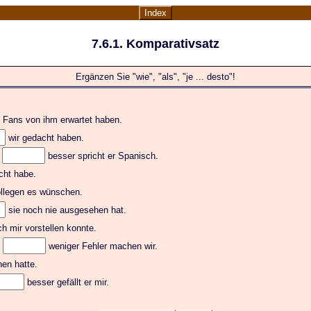
Index
7.6.1. Komparativsatz
Ergänzen Sie "wie", "als", "je ... desto"!
 Fans von ihm erwartet haben.
wir gedacht haben.
,
besser spricht er Spanisch.
cht habe.
llegen es wünschen.
sie noch nie ausgesehen hat.
ch mir vorstellen konnte.
,
weniger Fehler machen wir.
en hatte.
besser gefällt er mir.