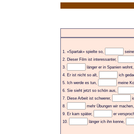
1. «Spartak» spielte so,
seine
2. Dieser Film ist interessanter,
3.
länger er in Spanien wohnt
4. Er ist nicht so alt,
ich geda
5. Ich werde es tun,
meine Ko
6. Sie sieht jetzt so schön aus,
7. Diese Arbeit ist schwerer,
i
8.
mehr Übungen wir machen
9. Er kam später,
er versproch
10.
länger ich ihn kenne,