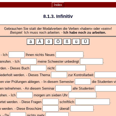
Index
8.1.3. Infinitiv
Gebrauchen Sie statt der Modalverben die Verben «haben» oder «sein»!
Beispiel:
Ich muss noch arbeiten. -
Ich habe noch zu arbeiten.
ä
Ä
ö
Ö
ß
ü
Ü
 - Ich
Ihnen nichts Neues
.
nrufen. - Ich
meine Schwester unbedingt
.
rden. - Dieses Buch
nicht
.
wiederholt werden. - Dieses Thema
zur Kontrollarbeit
ten vier Prüfungen ablegen. - In diesem Semester
die Studenten v
ten teilnehmen. - An diesem Seminar
alle Studenten
ehen. - Ich
morgen um sieben Uhr
.
wortet werden. - Diese Fragen
schriftlich
.
n werden. - Diese Broschüre
überall
.
n. - Da
nichts mehr
.