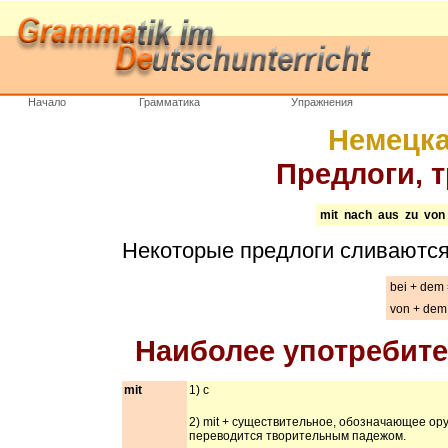
Начало
Грамматика
Упражнения
Немецка
Предлоги, 
mit nach aus zu von
Некоторые предлоги сливаются
bei + dem
von + dem
Наиболее употребит
mit
1) с
2) mit + существительное, обозначающее ор
переводится творительным падежом.