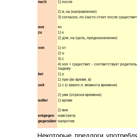
nach
1) после
2) в, на (направление)
3) согласно, по (часто стоит после существит
aus
из
zu
1) к
2) для, на (цель, предназначение)
von
1) от
2) о
3) с
4) von + существит. - соответствует родител
падежу
bei
1) у
1) при (во время, в)
seit
1) c (c какого-л. момента времени)
2) уже (отрезок времени)
außer
1) кроме
2) вне
entgegen
навстречу
gegenüber
напротив
Некоторые предлоги употребл