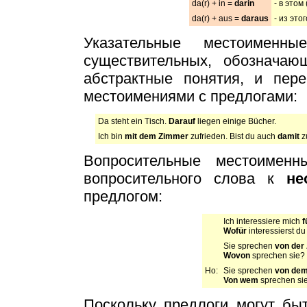
da(r) + in =
darin
- в этом 
da(r) + aus =
daraus
- из этог
Указательные местоименн
существительных, обознача
абстрактные понятия, и пер
местоимениями с предлогами:
Da steht ein Tisch.
Darauf
liegen einige Bücher.
Ich bin
mit dem Zimmer
zufrieden. Bist du auch
damit
z
Вопросительные местоименн
вопросительного слова к
не
предлогом:
Ich interessiere mich
f
Wofür
interessierst du
Sie sprechen
von der 
Wovon
sprechen sie?
Но:
Sie sprechen
von dem
Von wem
sprechen si
Поскольку предлоги могут бы