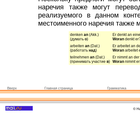
наречия также могут перевод
реализуемого в данном конте
местоименного наречия также м
denken
an
(Akk.)
Er denkt an eine
(думать
о
)
Woran
denkt er
arbeiten
an
(Dat.)
Er arbeitet an d
(работать
над
)
Woran
arbeitet 
teilnehmen
an
(Dat.)
Er nimmt an der 
(принимать участие
в
)
Woran
nimmt er 
Вверх
Главная страница
Грамматика
© Н