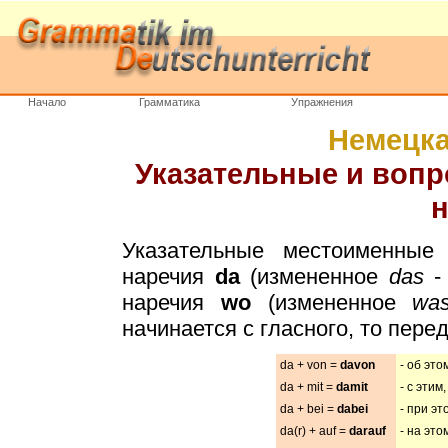
Начало
Грамматика
Упражнения
Немецка
Указательные и воп
н
Указательные местоименные
наречия
da
(измененное
das
- 
наречия
wo
(измененное
wa
начинается с гласного, то пер
da + von =
davon
- об это
da + mit =
damit
- с этим
da + bei =
dabei
- при эт
da(r) + auf =
darauf
- на это