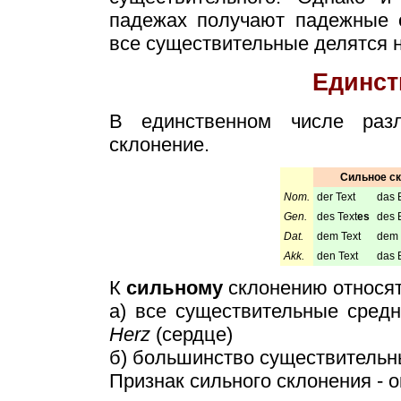
падежах получают падежные о
все существительные делятся н
Единст
В единственном числе раз
склонение.
Сильное ск
Nom.
der Text
das 
Gen.
des Text
es
des 
Dat.
dem Text
dem 
Akk.
den Text
das 
К
сильному
склонению относят
а) все существительные сред
Herz
(сердце)
б) большинство существительн
Признак сильного склонения - 