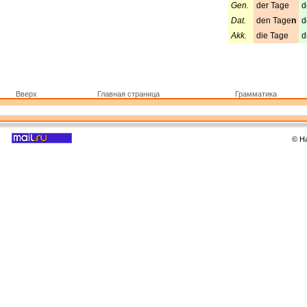
Gen.
der Tage
d
Dat.
den Tage
n
d
Akk.
die Tage
d
Вверх
Главная страница
Грамматика
© Н