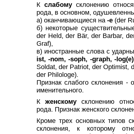
К
слабому
склонению относя
рода, в основном, одушевленны
а) оканчивающиеся на
-e
(der Ru
б) некоторые существительны
der Held, der Bär, der Barbar, der
Graf),
в) иностранные слова с удар
ist, -nom, -soph, -graph, -log(e)
Soldat, der Patriot, der Optimist
der Philologe).
Признак слабого склонения - 
именительного.
К
женскому
склонению относ
рода. Признак женского склонен
Кроме трех основных типов с
склонения, к которому отн