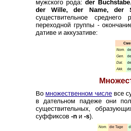
мужского рода:
der Buchstabe
der Wille, der Name, der 
существительное среднего
переходной группы - окончани
дативе и аккузативе:
Сме
Nom.
de
Gen.
d
Dat.
d
Akk.
d
Множес
Во
множественном числе
все с
в дательном падеже они по
существительных, образующ
суффиксов
-n
и
-s
).
Nom.
die Tage
d