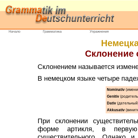
Начало
Грамматика
Упражнения
Немецка
Склонение 
Склонением называется измене
В немецком языке четыре паде
Nominativ
(имени
Genitiv
(родитель
Dativ
(дательный
Akkusativ
(винит
При склонении существител
форме артикля, в первую
существительного. Однако и