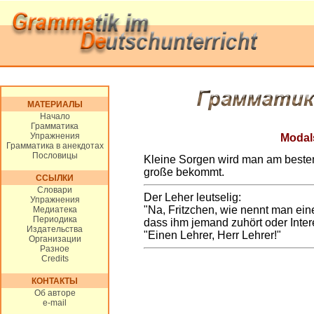
МАТЕРИАЛЫ
Начало
Грамматика
Упражнения
Modal
Грамматика в анекдотах
Пословицы
Kleine Sorgen wird man am besten
große bekommt.
ССЫЛКИ
Словари
Der Leher leutselig:
Упражнения
"Na, Fritzchen, wie nennt man ei
Медиатека
Периодика
dass ihm jemand zuhört oder Inte
Издательства
"Einen Lehrer, Herr Lehrer!"
Организации
Разное
Credits
КОНТАКТЫ
Об авторе
e-mail