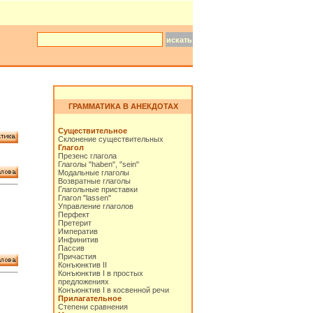
ГРАММАТИКА В АНЕКДОТАХ
Существительное
Склонение существительных
Глагол
Презенс глагола
Глаголы "haben", "sein"
Модальные глаголы
Возвратные глаголы
Глагольные приставки
Глагол "lassen"
Управление глаголов
Перфект
Претерит
Императив
Инфинитив
Пассив
Причастия
Конъюнктив II
Конъюнктив I в простых
предложениях
Конъюнктив I в косвенной речи
Прилагательное
Степени сравнения