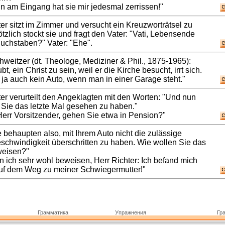
n am Eingang hat sie mir jedesmal zerrissen!"
er sitzt im Zimmer und versucht ein Kreuzworträtsel zu
ötzlich stockt sie und fragt den Vater: "Vati, Lebensende
Buchstaben?" Vater: "Ehe".
hweitzer (dt. Theologe, Mediziner & Phil., 1875-1965):
t, ein Christ zu sein, weil er die Kirche besucht, irrt sich.
ja auch kein Auto, wenn man in einer Garage steht."
er verurteilt den Angeklagten mit den Worten: "Und nun
, Sie das letzte Mal gesehen zu haben."
err Vorsitzender, gehen Sie etwa in Pension?"
 behaupten also, mit Ihrem Auto nicht die zulässige
schwindigkeit überschritten zu haben. Wie wollen Sie das
weisen?"
 ich sehr wohl beweisen, Herr Richter: Ich befand mich
uf dem Weg zu meiner Schwiegermutter!"
Грамматика
Упражнения
Гр