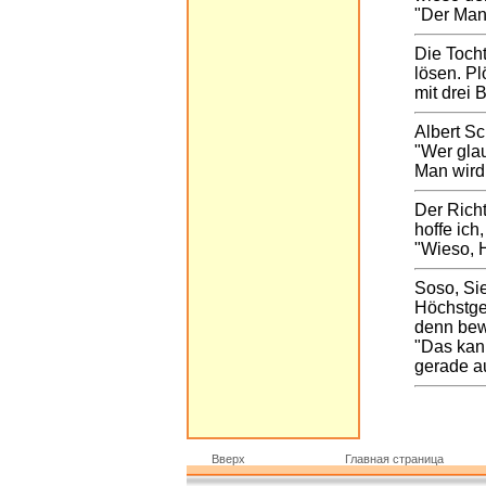
"Der Man
Die Tocht
lösen. Pl
mit drei 
Albert Sc
"Wer glaub
Man wird 
Der Richt
hoffe ich
"Wieso, H
Soso, Sie
Höchstge
denn be
"Das kann
gerade a
Вверх
Главная страница