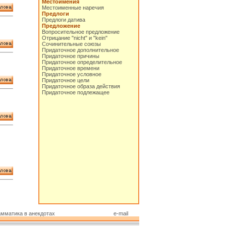
Местоимения
Местоименные наречия
Предлоги
Предлоги датива
Предложение
Вопросительное предложение
Отрицание "nicht" и "kein"
Сочинительные союзы
Придаточное дополнительное
Придаточное причины
Придаточное определительное
Придаточное времени
Придаточное условное
Придаточное цели
Придаточное образа действия
Придаточное подлежащее
амматика в анекдотах
e-mail