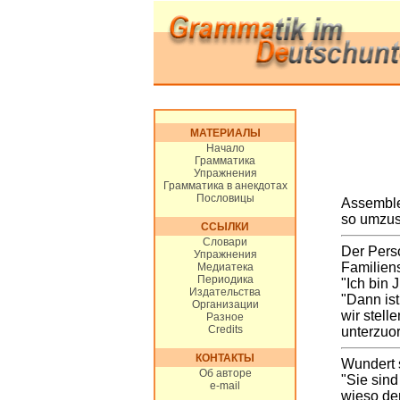
МАТЕРИАЛЫ
Начало
Грамматика
Упражнения
Грамматика в анекдотах
Пословицы
Assembler
so umzusc
ССЫЛКИ
Словари
Der Perso
Упражнения
Familien
Медиатека
Периодика
"Ich bin 
Издательства
"Dann ist
Организации
wir stell
Разное
Credits
unterzuor
КОНТАКТЫ
Wundert 
Об авторе
"Sie sind
e-mail
wieso de