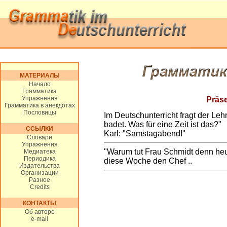
МАТЕРИАЛЫ
Начало
Грамматика
Упражнения
Präs
Грамматика в анекдотах
Пословицы
Im Deutschunterricht fragt der Lehr
badet. Was für eine Zeit ist das?"
ССЫЛКИ
Karl: "Samstagabend!"
Словари
Упражнения
"Warum tut Frau Schmidt denn heute
Медиатека
Периодика
diese Woche den Chef ..
Издательства
Организации
Разное
Credits
КОНТАКТЫ
Об авторе
e-mail