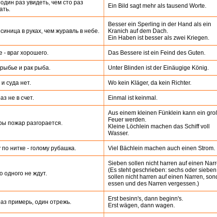
один раз увидеть, чем сто раз
Ein Bild sagt mehr als tausend Worte.
ать.
Besser ein Sperling in der Hand als ein
синица в руках, чем журавль в небе.
Kranich auf dem Dach.
Ein Haben ist besser als zwei Kriegen.
 - враг хорошего.
Das Bessere ist ein Feind des Guten.
рыбье и рак рыба.
Unter Blinden ist der Einäugige König.
 и суда нет.
Wo kein Kläger, da kein Richter.
аз не в счет.
Einmal ist keinmal.
Aus einem kleinen Fünklein kann ein gro
Feuer werden.
ры пожар разгорается.
Kleine Löchlein machen das Schiff voll
Wasser.
 по нитке - голому рубашка.
Viel Bächlein machen auch einen Strom.
Sieben sollen nicht harren auf einen Narr
(Es steht geschrieben: sechs oder sieben
 одного не ждут.
sollen nicht harren auf einen Narren, son
essen und des Narren vergessen.)
Erst besinn's, dann beginn's.
аз примерь, один отрежь.
Erst wägen, dann wagen.