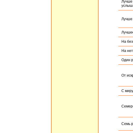
Лучше 
услыш
Лучше 
Лучшее
На без
На нет
Один р
От иск
С миру
Семеро
Семь р