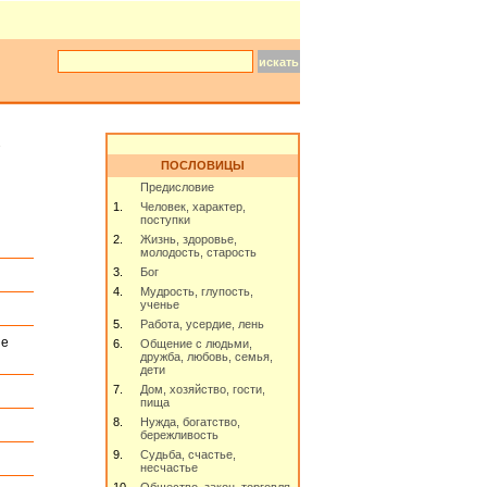
ПОСЛОВИЦЫ
Предисловие
1.
Человек, характер,
поступки
2.
Жизнь, здоровье,
молодость, старость
3.
Бог
4.
Мудрость, глупость,
ученье
5.
Работа, усердие, лень
ie
6.
Общение с людьми,
дружба, любовь, семья,
дети
7.
Дом, хозяйство, гости,
пища
8.
Нужда, богатство,
бережливость
9.
Судьба, счастье,
несчастье