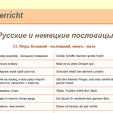
13. Мера, большой - маленький, много - мало
му кораблю - большое плавание.
Große Schiffe machen große Fahrt.
рошо в меру.
Maß ist zu allen Dingen gut.
верчок знай свой шесток.
Schuster bleib' bei deinem Leisten.
ли на палец, и всю руку откусят.
Gib den kleinen Finger, und man nimmt d
ноготок, запросит с локоток.
ganze Hand.
камень точит.
Steter Tropfen höhlt den Stein.
дегтя портит бочку меда.
Ein faules Ei verderbt den ganzen Brei.
мало, чем ничего.
Etwas ist besser als gar nichts.