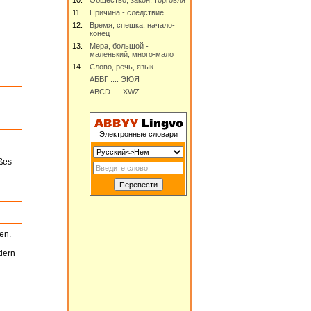
10.
Общество, закон, торговля
11.
Причина - следствие
12.
Время, спешка, начало-
конец
13.
Мера, большой -
маленький, много-мало
14.
Cлово, речь, язык
АБВГ .... ЭЮЯ
ABCD .... XWZ
Электронные словари
ßes
en.
dern