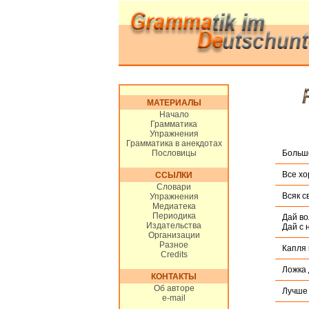
МАТЕРИАЛЫ
Начало
Грамматика
Упражнения
Грамматика в анекдотах
Большо
Пословицы
Все хо
ССЫЛКИ
Словари
Всяк с
Упражнения
Медиатека
Периодика
Дай во
Издательства
Дай с 
Организации
Разное
Капля 
Credits
Ложка 
КОНТАКТЫ
Об авторе
Лучше 
e-mail